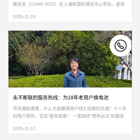
展览会（CIAAR 2025）在上海新国际博览中心举办。星恒
电源以“1-15度锂电应用场景全覆盖”为主题亮相W3E005展
2025-11-19
位，重磅展出高能铁锂电芯与24V汽车启停电池...
永不断联的服务热线：为18年老用户换电池
市场潮起潮落，什么才是赢得用户持久信赖的关键？十八年
的用户陪伴，见证“星恒答案”：一套始终“使命必达”的服务
体系，一颗“用户至上”的不变初心。一份始于2007年的远见
2025-11-17
与承诺时光回溯到2007年的江苏常州溧阳。...