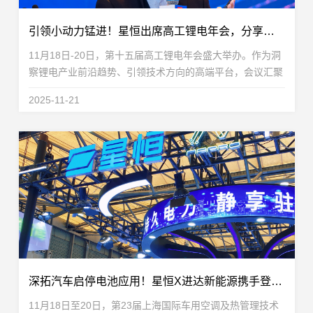
引领小动力锰进！星恒出席高工锂电年会，分享锰基前驱体技术新突破
11月18日-20日，第十五届高工锂电年会盛大举办。作为洞
察锂电产业前沿趋势、引领技术方向的高端平台，会议汇聚
了全球产业链的顶尖企业与专家，共同探讨前沿技术。本届
2025-11-21
年会，小动力锂电领域的发展成为探讨焦点之一。作...
深拓汽车启停电池应用！星恒X进达新能源携手登陆上海车用空调展
11月18日至20日，第23届上海国际车用空调及热管理技术