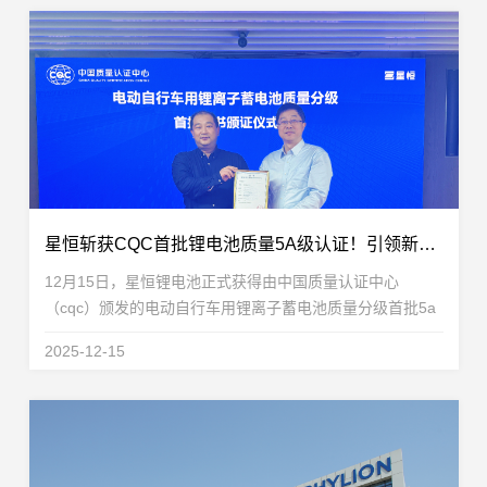
星恒斩获CQC首批锂电池质量5A级认证！引领新国标电动自行车锂电新标杆
12月15日，星恒锂电池正式获得由中国质量认证中心
（cqc）颁发的电动自行车用锂离子蓄电池质量分级首批5a
级证书。旗下48v24ah与48v30ah等产品凭借卓越的综合表
2025-12-15
现，顺利通过包括跌落、热失控、外部短路、过充电、高低
温...