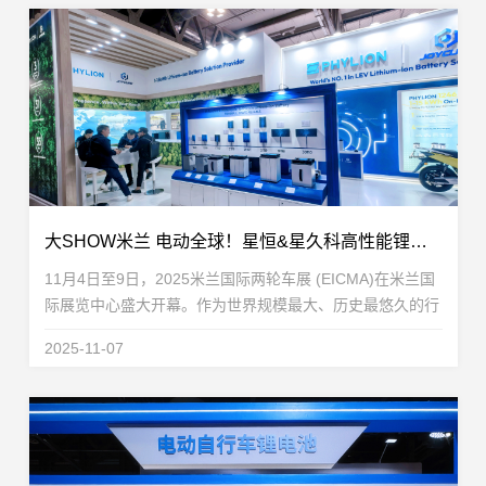
大SHOW米兰 电动全球！星恒&星久科高性能锂电方案领跑EICMA
11月4日至9日，2025米兰国际两轮车展 (EICMA)在米兰国
际展览中心盛大开幕。作为世界规模最大、历史最悠久的行
业展会之一，EICMA被公认为全球两轮车行业的“风向标”和
2025-11-07
企业进军欧洲乃至世界市场的重要门户。...