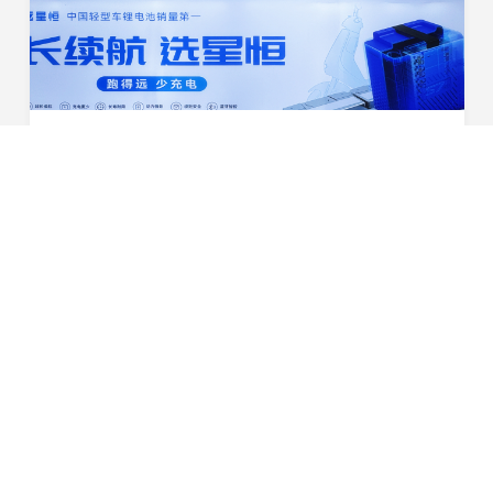
破解新国标长续航命题！星恒超锂S30南京展开启百公里新纪元
10月23日-25日，第42届江苏国际新能源电动车及零部件交
易会（简称“南京展”）在南京国际博览中心盛大开幕。作为
行业极具规模的专业性展览会之一，南京展不仅是趋势前瞻
2025-10-24
与技术革新的风向标，更是凝聚产业链、激活新商...