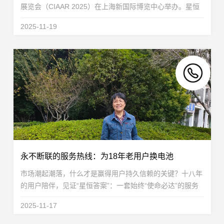
展览会（CIAAR 2025）在上海新国际博览中心举办。星恒
电源以“1-15度锂电应用场景全覆盖”为主题亮相W3E005展
2025-11-19
位，重磅展出高能铁锂电芯与24V汽车启停电池...
永不断联的服务热线：为18年老用户换电池
市场潮起潮落，什么才是赢得用户持久信赖的关键？十八年
的用户陪伴，见证“星恒答案”：一套始终“使命必达”的服务
体系，一颗“用户至上”的不变初心。一份始于2007年的远见
2025-11-17
与承诺时光回溯到2007年的江苏常州溧阳。...