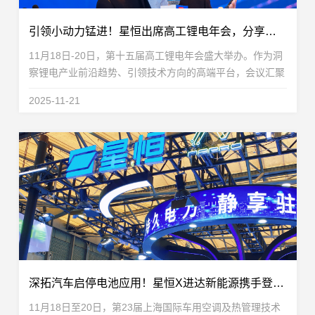
引领小动力锰进！星恒出席高工锂电年会，分享锰基前驱体技术新突破
11月18日-20日，第十五届高工锂电年会盛大举办。作为洞
察锂电产业前沿趋势、引领技术方向的高端平台，会议汇聚
了全球产业链的顶尖企业与专家，共同探讨前沿技术。本届
2025-11-21
年会，小动力锂电领域的发展成为探讨焦点之一。作...
深拓汽车启停电池应用！星恒X进达新能源携手登陆上海车用空调展
11月18日至20日，第23届上海国际车用空调及热管理技术