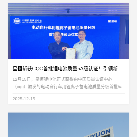
星恒斩获CQC首批锂电池质量5A级认证！引领新国标电动自行车锂电新标杆
12月15日，星恒锂电池正式获得由中国质量认证中心
（cqc）颁发的电动自行车用锂离子蓄电池质量分级首批5a
级证书。旗下48v24ah与48v30ah等产品凭借卓越的综合表
2025-12-15
现，顺利通过包括跌落、热失控、外部短路、过充电、高低
温...