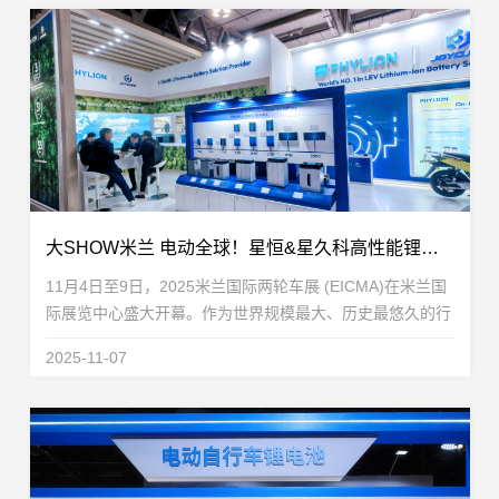
大SHOW米兰 电动全球！星恒&星久科高性能锂电方案领跑EICMA
11月4日至9日，2025米兰国际两轮车展 (EICMA)在米兰国
际展览中心盛大开幕。作为世界规模最大、历史最悠久的行
业展会之一，EICMA被公认为全球两轮车行业的“风向标”和
2025-11-07
企业进军欧洲乃至世界市场的重要门户。...