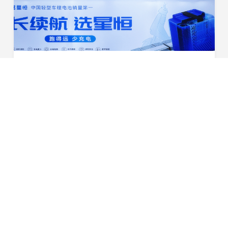
破解新国标长续航命题！星恒超锂S30南京展开启百公里新纪元
10月23日-25日，第42届江苏国际新能源电动车及零部件交
易会（简称“南京展”）在南京国际博览中心盛大开幕。作为
行业极具规模的专业性展览会之一，南京展不仅是趋势前瞻
2025-10-24
与技术革新的风向标，更是凝聚产业链、激活新商...