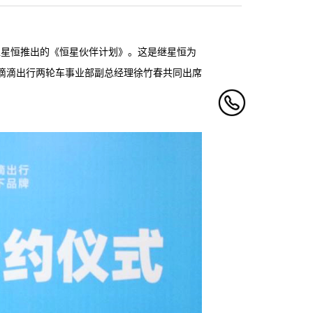
加盟星恒推出的《恒星伙伴计划》。这是继星恒为
与滴滴出行两轮车事业部副总经理徐竹春共同出席