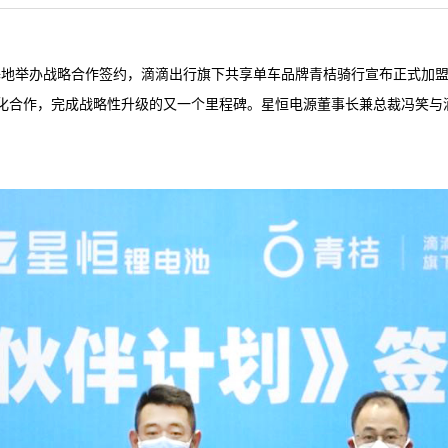
滁州基地举办战略合作签约，滴滴出行旗下共享单车品牌青桔骑行宣布正式
方深化合作，完成战略性升级的又一个里程碑。星恒电源董事长兼总裁冯笑