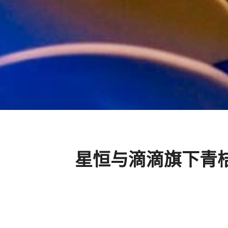
星恒与滴滴旗下青