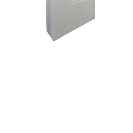
作为电动两轮车动力锂电池领域的龙头企业，星恒电源专注于动力锂
电池领域研发和制造超过16年。随着共享交通的快速发展，星恒电源
坚持“用户体验为先”，持续加强技术研发，提升产品性能，成为构建高
效实用共享动力方案的锂电先锋。