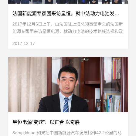
法国新能源专家团来访星恒，就中法动力电池发展展开交流
2017年12月6日上午，由法国驻上海总领事馆牵头的法国新
能源专家团来访星恒电源，就动力电池的技术路线选择和政
策环境与星恒电源技术核心团队做了深入交流和探讨。到访
2017-12-17
星恒的法国专家团成员分别在电化学储能材料、电池...
星恒电源“变速”：以正合 以奇胜
&amp;ldquo;如果把中国新能源汽车发展比作42.2公里的马