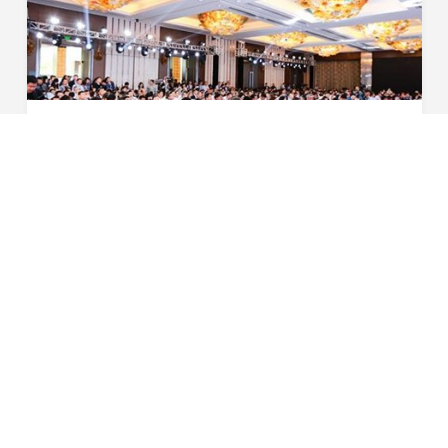
星恒受邀出席第九届全球汽车产业峰会
4月20日，作为全中国最大规模的上海车展官方同期活动之
一，本届峰会由盖世汽车主办、上海市国际展览有限公司联
合主办，峰会规模高达人次。本届峰会参会企业多达余家，
2017-04-20
超过家媒体对峰会进行全程报道。首先我对星恒电源...