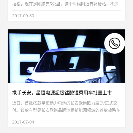
拉松，现在是刚跑完5公里，这个时候附近有补给站，不少
队友会喝点水补充能量，星恒作为参赛选手，跟上了第一阵
2017-09-30
营，为了给接下来37公里做准备，因此也选择做些补...
携手长安，星恒电源超级锰酸锂乘用车批量上市
近日，首批搭载星恒动力电池的长安欧尚欧力威EV正式交
付。该款车型是长安欧尚品牌涉猎新能源领域的首款战略车
型，也是依托长安汽车全球研发体系，在新能源汽车共享领
2017-07-04
域的研发资源和研究成果，拥有35kWh高效锂电池...