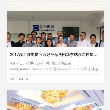
2017高工锂电供应链好产品巡回华东站沙龙在星恒获得圆满成功
4月24日，携手打造动力电池伙伴供应链
&amp;mdash;&amp;mdash;暨&amp;ldquo;2017高工锂电
供应链好产品巡回华东站沙龙&amp;rdquo;在星恒电源股份
2017-04-24
有限公司获得圆满成功。本次沙龙吸引了来自电池、材料、
设备等领域的50多...