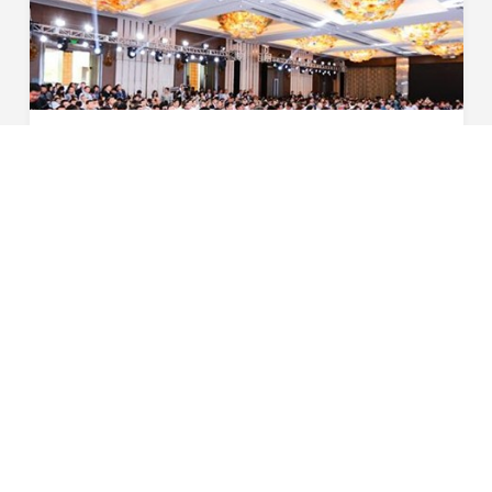
星恒受邀出席第九届全球汽车产业峰会
4月20日，作为全中国最大规模的上海车展官方同期活动之
一，本届峰会由盖世汽车主办、上海市国际展览有限公司联
合主办，峰会规模高达人次。本届峰会参会企业多达余家，
2017-04-20
超过家媒体对峰会进行全程报道。首先我对星恒电源...