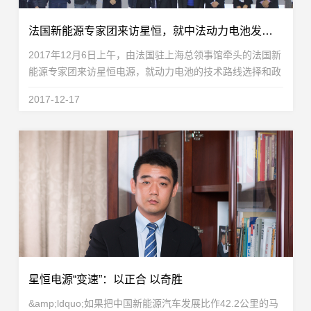
法国新能源专家团来访星恒，就中法动力电池发展展开交流
2017年12月6日上午，由法国驻上海总领事馆牵头的法国新
能源专家团来访星恒电源，就动力电池的技术路线选择和政
策环境与星恒电源技术核心团队做了深入交流和探讨。到访
2017-12-17
星恒的法国专家团成员分别在电化学储能材料、电池...
星恒电源“变速”：以正合 以奇胜
&amp;ldquo;如果把中国新能源汽车发展比作42.2公里的马