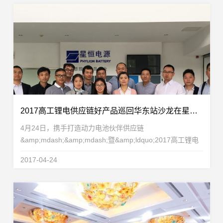
2017高工锂电供应链好产品巡回华东站沙龙在星恒获得圆满成功
4月24日，携手打造动力电池伙伴供应链
&amp;mdash;&amp;mdash;暨&amp;ldquo;2017高工锂电
供应链好产品巡回华东站沙龙&amp;rdquo;在星恒电源股份
2017-04-24
有限公司获得圆满成功。本次沙龙吸引了来自电池、材料、
设备等领域的50多...