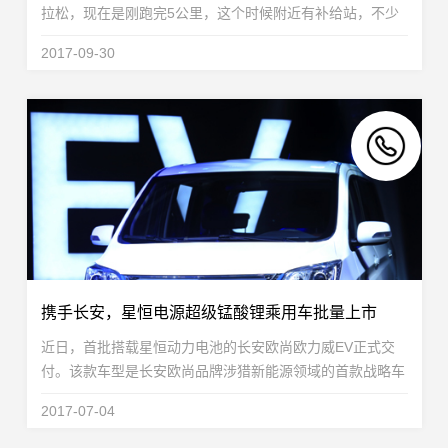
拉松，现在是刚跑完5公里，这个时候附近有补给站，不少
队友会喝点水补充能量，星恒作为参赛选手，跟上了第一阵
2017-09-30
营，为了给接下来37公里做准备，因此也选择做些补...
携手长安，星恒电源超级锰酸锂乘用车批量上市
近日，首批搭载星恒动力电池的长安欧尚欧力威EV正式交
付。该款车型是长安欧尚品牌涉猎新能源领域的首款战略车
型，也是依托长安汽车全球研发体系，在新能源汽车共享领
2017-07-04
域的研发资源和研究成果，拥有35kWh高效锂电池...