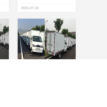
。本
&amp;rdquo;在国家会议中心成功
2016-07-10
投资
举办。星恒电源副总经理李声华受
聚百
邀出席大会并参与&amp;ldquo;共
表
享单车的喜与忧&amp;rdquo;圆桌
对话。李声华从电池企业角...
改
星恒锂电装配电动物流车，三万多元买回家
造
从2014年开始至今1年的时间，
源有
6000辆装配星恒锂电池的电动物流
份有
汽车进入市场，占比超过40%。预
2015-11-08
首的
计到2020年，全国电动物流车数量
方式
将超过50万辆以上。 电动物流车
股
的市场增长，主要是因为综合成本