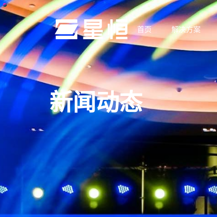
首页
解决方案
新闻动态