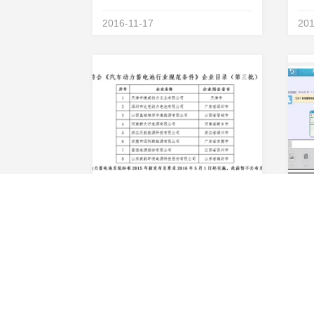
产能达2.5GWh，生产效率提升
行
2016-11-17
201
52%，此项目是基于超级锰酸锂，
制
打造的高性价比生产制造体系，将
已
推动电动汽车业务快速发展。超级
恒
锰酸锂到底&amp;ldquo;超级&...
知
星恒入选工信部第三批汽车动力蓄电池企业目录
近日，工信部公布了第三批汽车动
星恒
力蓄电池企业目录，星恒电源股份
月
有限公司成功入选。以下为工信部
注
2016-04-06
201
原文及入选企业名录： 为引导和规
验
范汽车动力蓄电池行业健康发展，
恒
按照《汽车动力蓄电池行业规范条
手