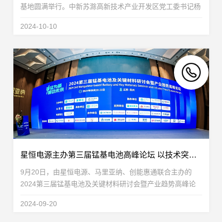
基地圆满举行。中新苏滁高新技术产业开发区党工委书记杨
广兰，党工委委员郭永付、刘军章、王宪亮、吕跃跃，中新
2024-10-10
苏滁（滁州）开发有限公司副总裁左磊，园区管委...
星恒电源主办第三届锰基电池高峰论坛 以技术突破推动产业应用
9月20日，由星恒电源、马里亚纳、创能惠通联合主办的
2024第三届锰基电池及关键材料研讨会暨产业趋势高峰论
坛在苏州启幕。本次大会汇聚了300余位来自中国科学院、
2024-09-20
清华大学、北京大学、复旦大学、南京大学、哈尔滨工业...