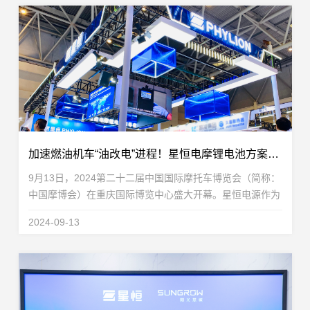
加速燃油机车“油改电”进程！星恒电摩锂电池方案惊艳摩博会
9月13日，2024第二十二届中国国际摩托车博览会（简称：
中国摩博会）在重庆国际博览中心盛大开幕。星恒电源作为
轻型车锂电池全球领导者，携高性能电摩锂电池全域解决方
2024-09-13
案高能亮相N1-1T48展位。凭借在锂电池领域深耕...