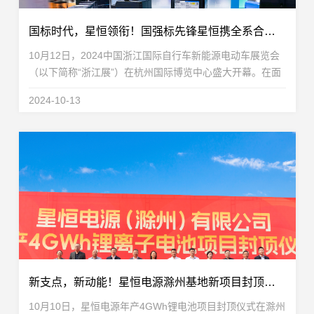
国标时代，星恒领衔！国强标先锋星恒携全系合规解决方案重磅亮相浙江展
10月12日，2024中国浙江国际自行车新能源电动车展览会
（以下简称“浙江展”）在杭州国际博览中心盛大开幕。在面
临《电动自行车用锂离子蓄电池安全技术规范》（GB
2024-10-13
43854-2024，以下简称“国强标”）强制性国家标准实...
新支点，新动能！星恒电源滁州基地新项目封顶仪式圆满举行
10月10日，星恒电源年产4GWh锂电池项目封顶仪式在滁州